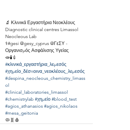
🔬 Κλινικά Εργαστήρια Νεοκλέους
Diagnostic clinical centres Limassol 
Neocleous Lab
⚕️#gesi @gesy_cyprus @ΓεΣΥ - 
Οργανισμός Ασφάλισης Υγείας 
🧫🧪💉
#κλινικά_εργαστήρια_λεμεσός
#χημείο_δέσποινα_νεοκλέους_λεμεσός
#despina_neocleous_chemistry_limass
ol
#clinical_laboratories_limassol
#chemistrylab
#χημείο
#blood_test
#agios_athanasios
#agios_nikolaos
#mesa_geitonia
🦠🧬🩸