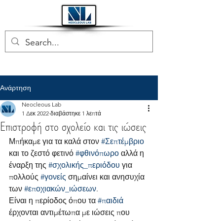
Ανάρτηση
Neocleous Lab
1 Δεκ 2022
διαβάστηκε 1 λεπτά
Επιστροφή στο σχολείο και τις ιώσεις
Μπήκαμε για τα καλά στον 
#Σεπτέμβριο
και το ζεστό φετινό 
#φθινόπωρο
 αλλά η 
έναρξη της 
#σχολικής_περιόδου
 για 
πολλούς 
#γονείς
 σημαίνει και ανησυχία 
των 
#εποχιακών_ιώσεων
. 
Είναι η περίοδος όπου τα 
#παιδιά
έρχονται αντιμέτωπα με ιώσεις που 