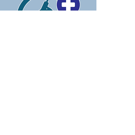
CONTACT US
Laboratory 1:
25 Anoikodomiseos Street - Marina Court
4104 Agios Athanasios
📞
70006040
🕒
(Mon.-Fri.) 07:30 -12:30 ~ 15:00 -18:00
(Saturday)
08:00 -10:00