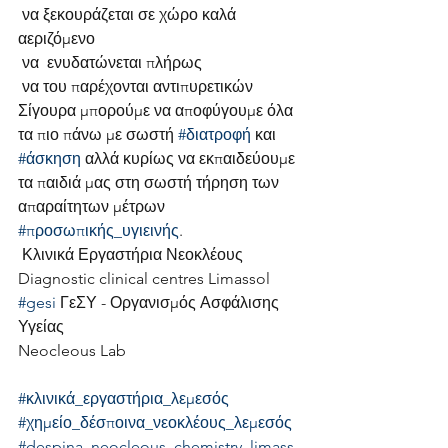
 να ξεκουράζεται σε χώρο καλά 
αεριζόμενο
 να  ενυδατώνεται πλήρως
 να του παρέχονται αντιπυρετικών
Σίγουρα μπορούμε να αποφύγουμε όλα 
τα πιο πάνω με σωστή 
#διατροφή
 και 
#άσκηση
 αλλά κυρίως να εκπαιδεύουμε 
τα παιδιά μας στη σωστή τήρηση των 
απαραίτητων μέτρων 
#προσωπικής_υγιεινής
.
 Κλινικά Εργαστήρια Νεοκλέους
Diagnostic clinical centres Limassol
#gesi
 ΓεΣΥ - Οργανισμός Ασφάλισης 
Υγείας
Neocleous Lab
#κλινικά_εργαστήρια_λεμεσός
#χημείο_δέσποινα_νεοκλέους_λεμεσός
#despina_neocleous_chemistry_limass