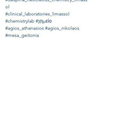
ol
#clinical_laboratories_limassol
#chemistrylab
#χημείο
#agios_athanasios
#agios_nikolaos
#mesa_geitonia