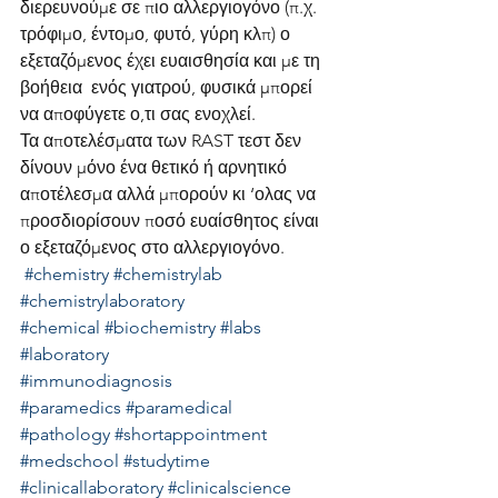
διερευνούμε σε πιο αλλεργιογόνο (π.χ. 
τρόφιμο, έντομο, φυτό, γύρη κλπ) ο 
εξεταζόμενος έχει ευαισθησία και με τη 
βοήθεια  ενός γιατρού, φυσικά μπορεί 
να αποφύγετε ο,τι σας ενοχλεί.
Τα αποτελέσματα των RAST τεστ δεν 
δίνουν μόνο ένα θετικό ή αρνητικό 
αποτέλεσμα αλλά μπορούν κι ‘ολας να 
προσδιορίσουν ποσό ευαίσθητος είναι 
ο εξεταζόμενος στο αλλεργιογόνο. 
#chemistry
#chemistrylab
#chemistrylaboratory
#chemical
#biochemistry
#labs
#laboratory
#immunodiagnosis
#paramedics
#paramedical
#pathology
#shortappointment
#medschool
#studytime
#clinicallaboratory
#clinicalscience