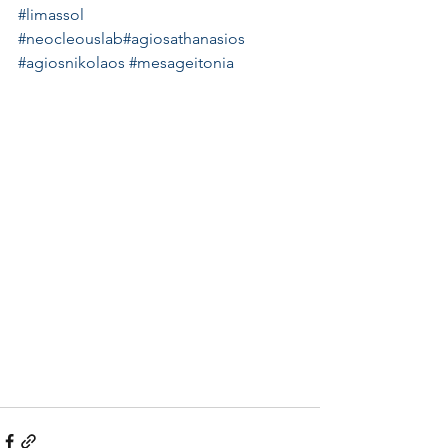
#limassol
#neocleouslab
#agiosathanasios
#agiosnikolaos
#mesageitonia